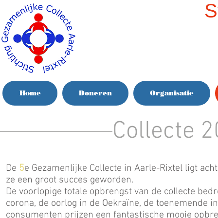
S
Home
Doneren
Organisatie
Collecte 
De
5
e Gezamenlijke Collecte in Aarle-Rixtel ligt ach
ze een groot succes geworden.
De voorlopige totale opbrengst van de collecte bed
corona, de oorlog in de Oekraïne, de toenemende inf
consumenten prijzen een fantastische mooie opbren