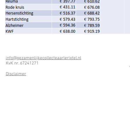
info@gezamenlijkecollecteaarlerixtel.nl
KvK nr. 67241271
Disclaimer